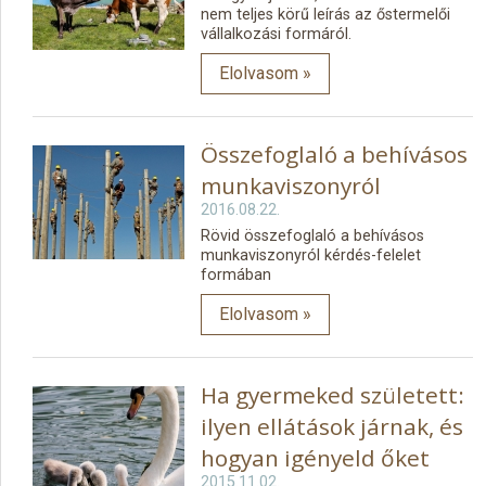
nem teljes körű leírás az őstermelői
vállalkozási formáról.
Elolvasom »
Összefoglaló a behívásos
munkaviszonyról
2016.08.22.
Rövid összefoglaló a behívásos
munkaviszonyról kérdés-felelet
formában
Elolvasom »
Ha gyermeked született:
ilyen ellátások járnak, és
hogyan igényeld őket
2015.11.02.