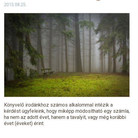
2015.08.25.
Könyvelőválasztás
Filozófiánk
Kapcsolat
Könyvelő irodánkhoz számos alkalommal intézik a
kérdést ügyfeleink, hogy miképp módosítható egy számla,
ha nem az adott évet, hanem a tavalyit, vagy még korábbi
évet (éveket) érint.