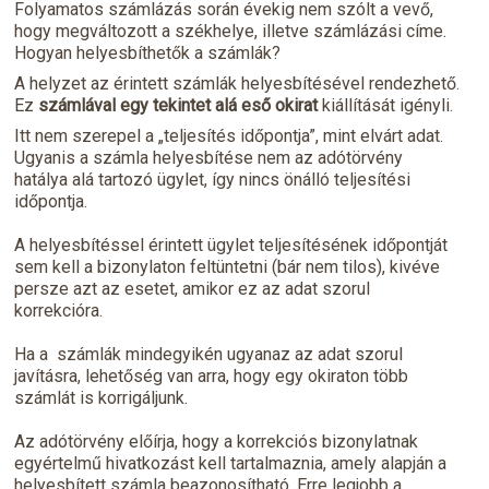
Folyamatos számlázás során évekig nem szólt a vevő,
hogy megváltozott a székhelye, illetve számlázási címe.
Hogyan helyesbíthetők a számlák?
A helyzet az érintett számlák helyesbítésével rendezhető.
Ez
számlával egy tekintet alá eső okirat
kiállítását igényli.
Itt nem szerepel a „teljesítés időpontja”, mint elvárt adat.
Ugyanis a számla helyesbítése nem az adótörvény
hatálya alá tartozó ügylet, így nincs önálló teljesítési
időpontja.
A helyesbítéssel érintett ügylet teljesítésének időpontját
sem kell a bizonylaton feltüntetni (bár nem tilos), kivéve
persze azt az esetet, amikor ez az adat szorul
korrekcióra.
Ha a számlák mindegyikén ugyanaz az adat szorul
javításra, lehetőség van arra, hogy egy okiraton több
számlát is korrigáljunk.
Az adótörvény előírja, hogy a korrekciós bizonylatnak
egyértelmű hivatkozást kell tartalmaznia, amely alapján a
helyesbített számla beazonosítható. Erre legjobb a