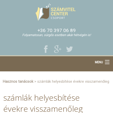
+36 70 397 06 89
Folyamatosan, sürgős esetben akár hétvégén is!
MENU
Főoldal
Bemutatkozás
Hasznos tanácsok
> számlák helyesbítése évekre visszamenőleg
Cégalapítás
számlák helyesbítése
Áraink
Hasznos tanácsok
évekre visszamenőleg
Aktuális