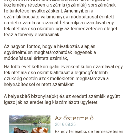
közlemény részben a számla (számlák) sorszámának
feltüntetése hivatkozásként. Amennyiben a
számlakibocsátó valamennyi, a módosítással érintett
eredeti számla sorszámát felsorolja a számlával egy
tekintet alá eső okiraton, úgy az természetesen eleget
tesz a törvény elvárásának.
Az nagyon fontos, hogy a hivatkozás alapján
egyértelműen meghatározhatóak legyenek a
módosítással érintett számlák,
Ha több évet kell korrigálni évenként külön számlával egy
tekintet alá eső okirat kiállítását a legmegfelelőbb,
szükség esetén azok mellékletén meghatározva a
helyesbítéssel érintett számlákat.
A helyesbítő bizonylat(ok) és az eredeti számlák együtt
igazolják az eredetileg kiszámlázott ügyletet.
Az őstermelő
2016.08.25.
Ez egy teljesebb, de természetesen