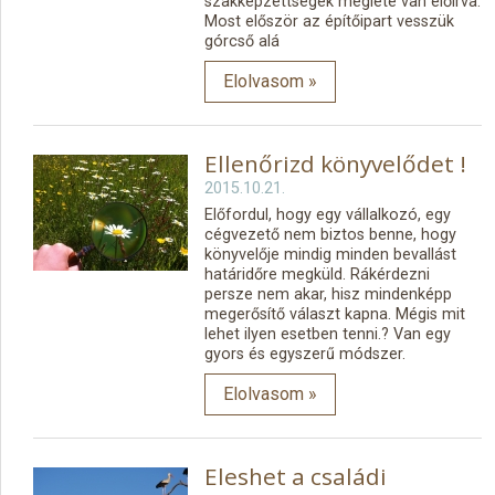
szakképzettségek megléte van előírva.
Most először az építőipart vesszük
górcső alá
Elolvasom »
Ellenőrizd könyvelődet !
2015.10.21.
Előfordul, hogy egy vállalkozó, egy
cégvezető nem biztos benne, hogy
könyvelője mindig minden bevallást
határidőre megküld. Rákérdezni
persze nem akar, hisz mindenképp
megerősítő választ kapna. Mégis mit
lehet ilyen esetben tenni.? Van egy
gyors és egyszerű módszer.
Elolvasom »
Eleshet a családi