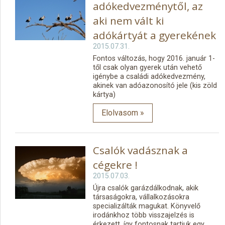
adókedvezménytől, az
aki nem vált ki
adókártyát a gyerekének
2015.07.31.
Fontos változás, hogy 2016. január 1-
től csak olyan gyerek után vehető
igénybe a családi adókedvezmény,
akinek van adóazonosító jele (kis zöld
kártya)
Elolvasom »
Csalók vadásznak a
cégekre !
2015.07.03.
Újra csalók garázdálkodnak, akik
társaságokra, vállalkozásokra
specializálták magukat. Könyvelő
irodánkhoz több visszajelzés is
érkezett, így fontosnak tartjuk egy