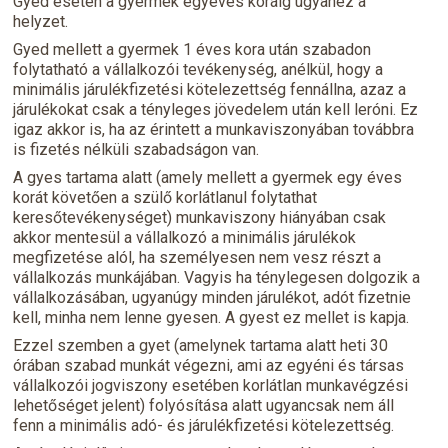
Gyed esetén a gyermek egyéves koráig ugyanez a
helyzet.
Gyed mellett a gyermek 1 éves kora után szabadon
folytatható a vállalkozói tevékenység, anélkül, hogy a
minimális járulékfizetési kötelezettség fennállna, azaz a
járulékokat csak a tényleges jövedelem után kell leróni. Ez
igaz akkor is, ha az érintett a munkaviszonyában továbbra
is fizetés nélküli szabadságon van.
A gyes tartama alatt (amely mellett a gyermek egy éves
korát követően a szülő korlátlanul folytathat
keresőtevékenységet) munkaviszony hiányában csak
akkor mentesül a vállalkozó a minimális járulékok
megfizetése alól, ha személyesen nem vesz részt a
vállalkozás munkájában. Vagyis ha ténylegesen dolgozik a
vállalkozásában, ugyanúgy minden járulékot, adót fizetnie
kell, minha nem lenne gyesen. A gyest ez mellet is kapja.
Ezzel szemben a gyet (amelynek tartama alatt heti 30
órában szabad munkát végezni, ami az egyéni és társas
vállalkozói jogviszony esetében korlátlan munkavégzési
lehetőséget jelent) folyósítása alatt ugyancsak nem áll
fenn a minimális adó- és járulékfizetési kötelezettség.