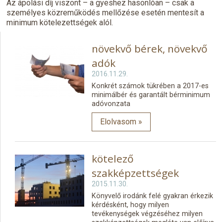
Az ápolási díj viszont – a gyeshez hasonlóan – csak a
személyes közreműködés mellőzése esetén mentesít a
minimum kötelezettségek alól.
növekvő bérek, növekvő
adók
2016.11.29.
Konkrét számok tükrében a 2017-es
minimálbér és garantált bérminimum
adóvonzata
Elolvasom »
kötelező
szakképzettségek
2015.11.30.
Könyvelő irodánk felé gyakran érkezik
kérdésként, hogy milyen
tevékenységek végzéséhez milyen