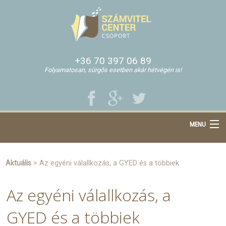
+36 70 397 06 89
Folyamatosan, sürgős esetben akár hétvégén is!
MENU
Főoldal
Bemutatkozás
Aktuális
> Az egyéni válallkozás, a GYED és a többiek
Cégalapítás
Az egyéni válallkozás, a
Áraink
Hasznos tanácsok
GYED és a többiek
Aktuális